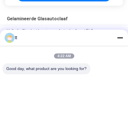
Gelamineerde Glasautoclaaf
Volledig Glas het Lamineren Autoclaaf met PLC
Controlemechanisme
tt
Glas het Lamineren Autoclaaf met Driezijdige
Voorzorgsmaatregelen Inzake veiligheid
4:22 AM
Autoclaaf voor het lamineren van glas voor gelaagd glas
Good day, what product are you looking for?
populaire categorieën
Alle
Concrete Autoclaaf
Hout Autoclaaf
Vulcaniserende 
Uitrusting Voor 
Autoclaaf
Lassen