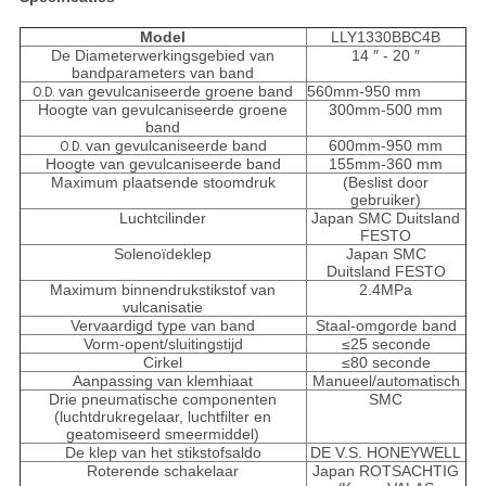
Model
LLY1330BBC4B
De Diameterwerkingsgebied van
14 ″ - 20 ″
bandparameters van band
van gevulcaniseerde groene band
560mm-950 mm
O.D.
Hoogte van gevulcaniseerde groene
300mm-500 mm
band
van gevulcaniseerde band
600mm-950 mm
O.D.
Hoogte van gevulcaniseerde band
155mm-360 mm
Maximum plaatsende stoomdruk
(Beslist door
gebruiker)
Luchtcilinder
Japan SMC Duitsland
FESTO
Solenoïdeklep
Japan SMC
Duitsland FESTO
Maximum binnendrukstikstof van
2.4MPa
vulcanisatie
Vervaardigd type van band
Staal-omgorde band
Vorm-opent/sluitingstijd
≤25 seconde
Cirkel
≤80 seconde
Aanpassing van klemhiaat
Manueel/automatisch
Drie pneumatische componenten
SMC
(luchtdrukregelaar, luchtfilter en
geatomiseerd smeermiddel)
De klep van het stikstofsaldo
DE V.S. HONEYWELL
Roterende schakelaar
Japan ROTSACHTIG