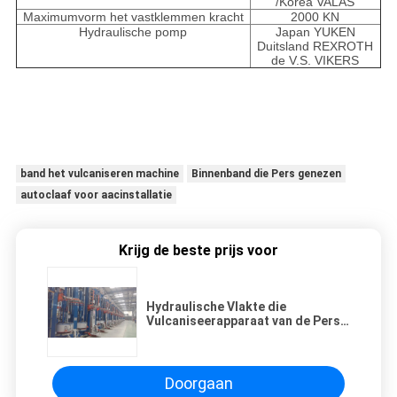
/Korea VALAS
Maximumvorm het vastklemmen kracht
2000 KN
Hydraulische pomp
Japan YUKEN
Duitsland REXROTH
de V.S. VIKERS
band het vulcaniseren machine
Binnenband die Pers genezen
autoclaaf voor aacinstallatie
Krijg de beste prijs voor
Hydraulische Vlakte die
Vulcaniseerapparaat van de Pers
het Dubbele Wijze voor Staal
Omgorde Band genezen
Doorgaan