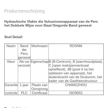
Productomschrijving
Hydraulische Vlakte die Vulcaniseerapparaat van de Pers
het Dubbele Wijze voor Staal Omgorde Band geneest
Snel Detail:
Naam
Band
Merknaam
ROSNM
die
Pers
geneest
Kleur
Als uw
Eigenschap
B (B-Centrum), B (warmhoudplaat),
verzoek
C (open matrijzenverticaal
opheffend), 4B (post 4 na het
opblazen van apparaat), het
sluitenkracht van de Drukvorm, het
kader van de Gastheerstructuur
Garantie
1 jaar
Plaats van
CHANGZHOU
Oorsprong
controle
PLC
Certificaat
ISO9001