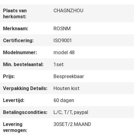
CONTACTEER
Plaats van
CHAGNZHOU
ONS
herkomst:
Merknaam:
ROSNM
NIEUWS
Certificering:
ISO9001
VERZOEK
Modelnummer:
model 48
OM EEN
Min. bestelaantal:
1set
CITAAT
Prijs:
Bespreekbaar
Verpakking Details:
Houten kist
SITEMAP
Levertijd:
60 dagen
PRIVACYBELEID
Betalingscondities:
L/C, T/T, paypal
Levering
30SET/2 MAAND
vermogen: