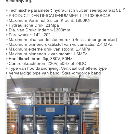
Beschrijving:
>
Technische parameter
:
hydraulisch vulcaniseerapparaat 51〞
>
PRODUCTIDENTIFICATIENUMMER: LLY1330BBC4B
>
Maximum Vorm het Sluiten Kracht: 1850KN
>
Hydraulische Druk: 21Mpa
>
Dia. van Drukcilinder: Φ1300mm
>
Parelwaaier: 14“ - 20“
>
Maximum plaatsende stoomdruk: (Beslist door gebruiker)
>
Maximum binnendrukstikstof van vulcanisatie: 2.4 MPa
>
Maximum externe druk van stoom: 1.4MPa
>
Maximum binnendruk van stoom: 1.6MPa
>
Hoofdkrachtbron: 3φ, 380V, 50Hz
>
Controlekrachtbron: 220V, 50Hz of 24DC
>
Type van hoofdaandrijving: Verticaal opheffend type
>
Vervaardigd type van band: Staal-omgorde band