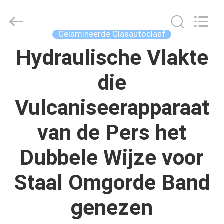
Autoclave
Online
Market.
All
Rights
Gelamineerde Glasautoclaaf
Reserved.
Developed
by
Hydraulische Vlakte
HUIS
ECER
die
PRODUCTEN
Vulcaniseerapparaat
ONGEVEER
van de Pers het
ONS
Dubbele Wijze voor
FABRIEKSREIS
Staal Omgorde Band
KWALITEITSCONTROLE
genezen