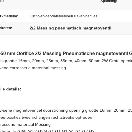
pe:
Spanning:
rkmedium:
LuchtvervoerWatervervoerOlievervoerGas
2/2 Messing pneumatisch magnetoventil
rkeren:
50 mm Oorifice 2/2 Messing Pneumatische magnetoventil G
ijsgrootte 16mm, 20mm, 25mm, 35mm, 40mm, 50mm 2W Grote opening 
kend carrosserie materiaal messing
lle details:
W-serie magnetoventiel doorstroming opening grootte 16mm, 20mm
wee posities twee richtingen rechtstreeks optreden
arosserie materiaal Messing
ortgrootte G3/8,G1/2,G3/4,G1,G1,G1,G1,G1,G2,G2