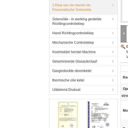
2 Klep van de manier de
Pneumatische Solenoïde
Solenoïde - in werking gestelde
Richtingcontroleklep
Hand Richtingcontroleklep
Mechanische Controleklep
G
M
Koelmiddel herstel Machine
V
Gelamineerde Glasautoclaaf
Gasgestookte stoomketel
Re
thermische olie ketel
Op
Uitdelend Drukvat
str
Mo