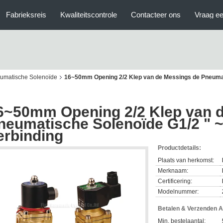
Fabrieksreis
Kwaliteitscontrole
Contacteer ons
Vraag ee
eumatische Solenoïde
16~50mm Opening 2/2 Klep van de Messings de Pneumat
6~50mm Opening 2/2 Klep van 
neumatische Solenoïde G1/2 " ~
erbinding
Productdetails:
Plaats van herkomst:
Merknaam:
Certificering:
Modelnummer:
Betalen & Verzenden 
Min. bestelaantal: