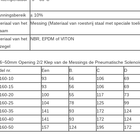
nningsbereik
± 10%
eriaal van het
Messing (Materiaal van roestvrij staal met speciale toel
haam
eriaal van het
NBR, EPDM of VITON
ezegel
el nr.
Een
B.
C
D
160-10
93
56
106
69
160-15
93
56
106
69
160-20
100
55
117
73
160-25
104
78
125
99
160-35
141
93
172
124
160-40
141
93
172
124
160-50
157
124
195
172