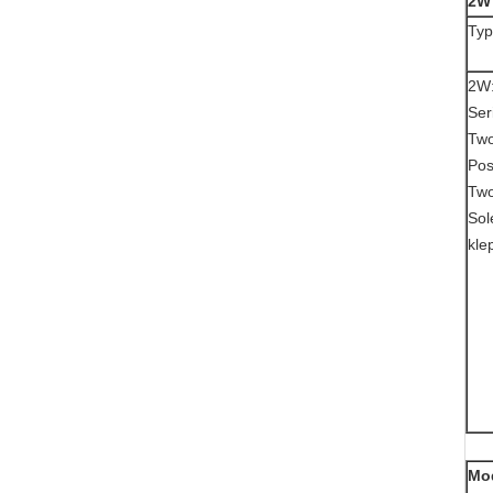
2W
Ty
2W
Ser
Tw
Pos
Tw
Sol
kle
Mo