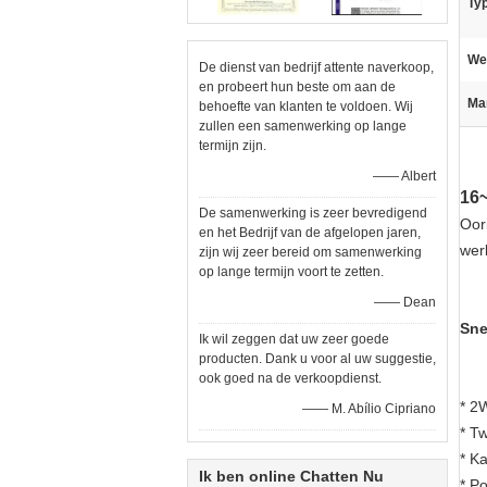
Ty
We
De dienst van bedrijf attente naverkoop,
en probeert hun beste om aan de
Ma
behoefte van klanten te voldoen. Wij
zullen een samenwerking op lange
termijn zijn.
—— Albert
16~
De samenwerking is zeer bevredigend
Oor
en het Bedrijf van de afgelopen jaren,
wer
zijn wij zeer bereid om samenwerking
op lange termijn voort te zetten.
—— Dean
Sne
Ik wil zeggen dat uw zeer goede
producten. Dank u voor al uw suggestie,
ook goed na de verkoopdienst.
* 2
—— M. Abílio Cipriano
* T
* K
Ik ben online Chatten Nu
* P