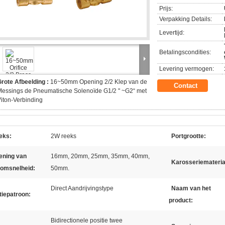
Prijs:
Verpakking Details:
Levertijd:
Betalingscondities:
Levering vermogen:
rote Afbeelding :
16~50mm Opening 2/2 Klep van de
Contact
essings de Pneumatische Solenoïde G1/2 " ~G2“ met
iton-Verbinding
eks:
2W reeks
Portgrootte:
ening van
16mm, 20mm, 25mm, 35mm, 40mm,
Karosseriemateria
oomsnelheid:
50mm.
Direct Aandrijvingstype
Naam van het
tiepatroon:
product:
Bidirectionele positie twee