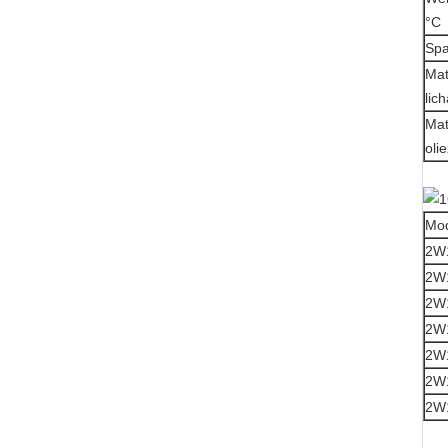
°C
Spa
Mat
lic
Mat
oli
Mod
2W
2W
2W
2W
2W
2W
2W