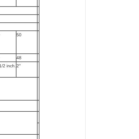
0
50
9
48
1/2 inch.
2′′