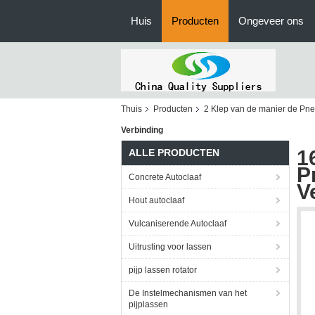
Huis
Producten
Ongeveer ons
Thuis
Producten
2 Klep van de manier de Pn
Verbinding
1
ALLE PRODUCTEN
P
Concrete Autoclaaf
V
Hout autoclaaf
Vulcaniserende Autoclaaf
Uitrusting voor lassen
pijp lassen rotator
De Instelmechanismen van het
pijplassen