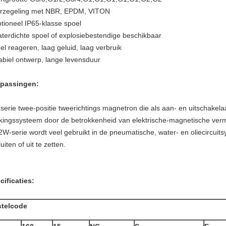
erzegeling met NBR, EPDM, VITON
ptioneel IP65-klasse spoel
aterdichte spoel of explosiebestendige beschikbaar
el reageren, laag geluid, laag verbruik
tabiel ontwerp, lange levensduur
passingen:
serie twee-positie tweerichtings magnetron die als aan- en uitschakelaa
kingssysteem door de betrokkenheid van elektrische-magnetische ver
2W-serie wordt veel gebruikt in de pneumatische, water- en oliecircui
luiten of uit te zetten.
cificaties:
stelcode