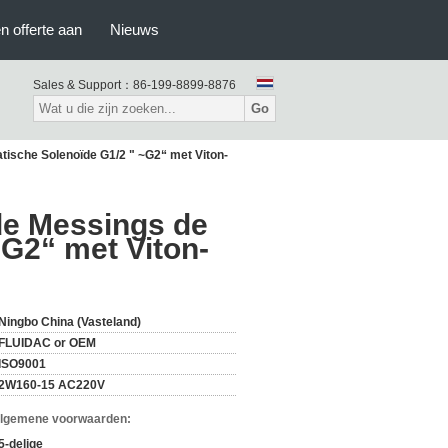
n offerte aan
Nieuws
Sales & Support：
86-199-8899-8876
Go
ische Solenoïde G1/2 " ~G2“ met Viton-
de Messings de
G2“ met Viton-
Ningbo China (Vasteland)
FLUIDAC or OEM
ISO9001
2W160-15 AC220V
Algemene voorwaarden:
5-delige