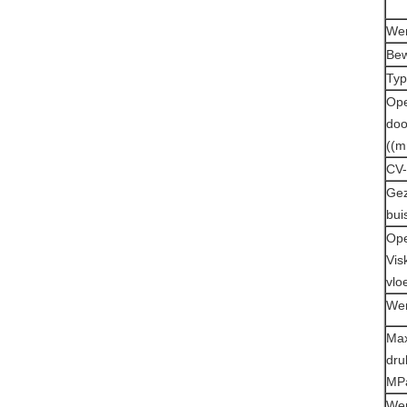
We
Bew
Ty
Ope
doo
((
CV
Gez
bui
Ope
Vis
vlo
We
Ma
dru
MP
Wer