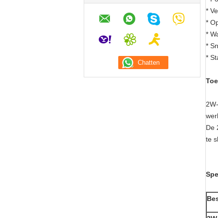
* V
* O
* W
* Sn
* S
Toe
2W-
wer
De 
te s
Spe
Be