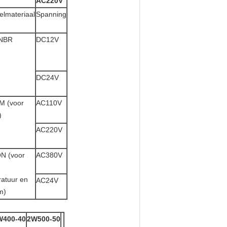
AC220V
lmateriaal
Spanning
:NBR
DC12V
DC24V
M (voor
AC110V
)
AC220V
N (voor
AC380V
atuur en
AC24V
m)
W400-40
2W500-50