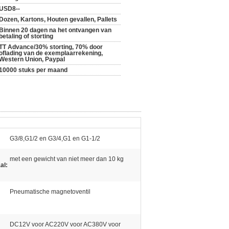
USD8--
Dozen, Kartons, Houten gevallen, Pallets
Binnen 20 dagen na het ontvangen van
betaling of storting
TT Advance/30% storting, 70% door
oflading van de exemplaarrekening,
Western Union, Paypal
10000 stuks per maand
G3/8,G1/2 en G3/4,G1 en G1-1/2
met een gewicht van niet meer dan 10 kg
al:
Pneumatische magnetoventil
DC12V voor AC220V voor AC380V voor