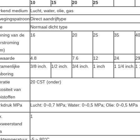
10
15
20
25
rkend medium
Lucht, water, olie, gas
egingspatroon
Direct aandrijftype
pe
Normaal dicht type
ning van de
16
20
25
35
4
rstroming
mm)
-waarde
4.8
7.6
12
24
2
amenlijke
3/8 inch.
1/2 inch.
3/4 inch.
1 inch
1 1/4 inch.
1 
sboring
ratie
20 CST (onder)
kositeit van
eistoffen
rkdruk MPa
Lucht: 0~0,7 MPa; Water: 0~0,5 MPa; Olie: 0~0,5 MPa
x.
1
kweerstand
a
ktemperatuur
-5 ~ 80°C