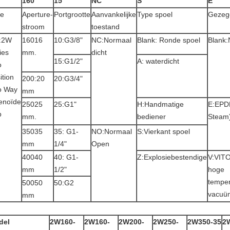
160
15
NC
S
E
pe
Aperture-
Portgrootte
Aanvankelijke
Type spoel
Gezege
stroom
toestand
:2W
16016
10:G3/8"
NC:Normaal
Blank: Ronde spoel
Blank
ies
mm.
dicht
15:G1/2"
A: waterdicht
o
ition
200:20
20:G3/4"
o Way
mm
enoïde
25025
25:G1"
H:Handmatige
E:EPD
p
mm.
bediener
Steam
35035
35: G1-
NO:Normaal
S:Vierkant spoel
mm
1/4"
Open
40040
40: G1-
Z:Explosiebestendige
V:VITO
mm
1/2"
hoge
temper
50050
50:G2
vacuü
mm
del
2W160-
2W160-
2W200-
2W250-
2W350-35
2