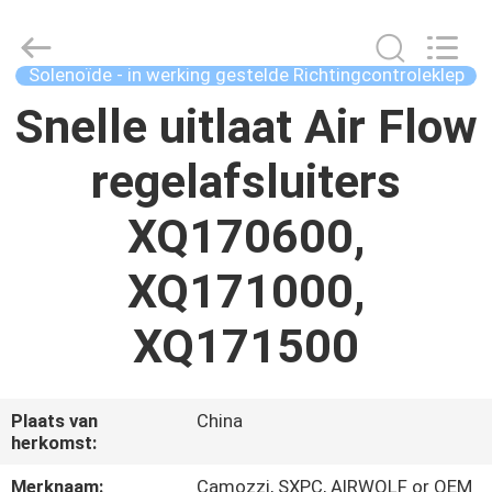
Autoclave
Online
Market.
All
Rights
Solenoïde - in werking gestelde Richtingcontroleklep
Reserved.
Developed
by
Snelle uitlaat Air Flow
HUIS
ECER
regelafsluiters
PRODUCTEN
XQ170600,
ONGEVEER
XQ171000,
ONS
XQ171500
FABRIEKSREIS
Plaats van
China
KWALITEITSCONTROLE
herkomst:
Merknaam:
Camozzi, SXPC, AIRWOLF or OEM