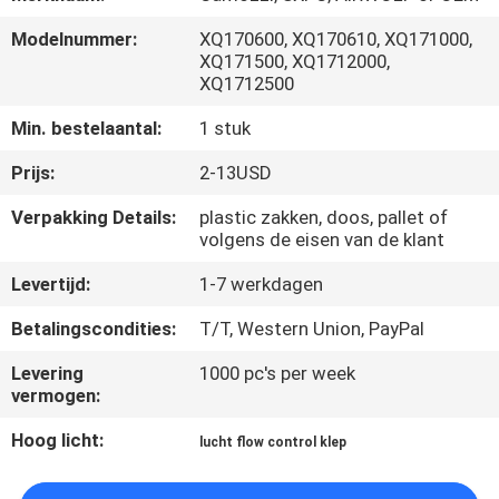
CONTACTEER
Modelnummer:
XQ170600, XQ170610, XQ171000,
ONS
XQ171500, XQ1712000,
XQ1712500
NIEUWS
Min. bestelaantal:
1 stuk
Prijs:
2-13USD
VERZOEK
Verpakking Details:
plastic zakken, doos, pallet of
OM EEN
volgens de eisen van de klant
CITAAT
Levertijd:
1-7 werkdagen
Betalingscondities:
T/T, Western Union, PayPal
SITEMAP
Levering
1000 pc's per week
vermogen:
PRIVACYBELEID
Hoog licht:
lucht flow control klep