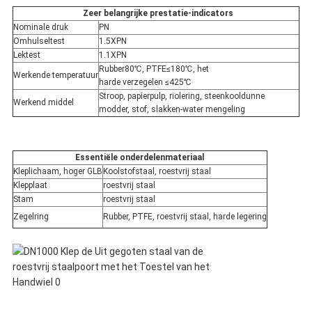
Zeer belangrijke prestatie-indicators
Nominale druk
PN
Omhulseltest
1.5XPN
Lektest
1.1XPN
Rubber80℃, PTFE≤180℃, het
Werkende temperatuur
harde verzegelen ≤425℃
Stroop, papierpulp, riolering, steenkooldunne
Werkend middel
modder, stof, slakken-water mengeling
Essentiële onderdelenmateriaal
Kleplichaam, hoger GLB
Koolstofstaal, roestvrij staal
Klepplaat
roestvrij staal
Stam
roestvrij staal
Zegelring
Rubber, PTFE, roestvrij staal, harde legering