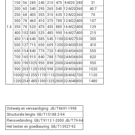
150
56
285
240
210
475
8-M20
280
31
200
60
340
295
265
540
12-M20
360
40.7
250
68
405
355
310
630
12-M22
360
70
300
78
460
410
375
780
12-M22
400
107
1.6
350
78
520
470
435
885
16-M22
400
129
400
102
580
525
485
990
16-M27
400
215
450
114
640
585
545
1100
20-M27
530
305
500
127
715
650
609
1200
20-M30
530
410
600
154
840
770
720
1450
20-M36
600
550
700
165
910
840
788
1700
24-M36
600
820
800
190
1025
950
898
2000
24-M36
680
950
900
203
1125
1050
998
2300
28-M36
680
1020
1000
216
1255
1170
1110
2500
28-M42
700
1120
1200
254
1485
1390
1325
2800
32-M48
800
1480
Ontwerp en vervaardiging: JB/T8691-1998
Structurele lengte: GB/T15188.2-94
Flensverbinding: GB/T9113.1-2000 JB/T79-94
Het testen en goedkeuring: GB/T13927-92