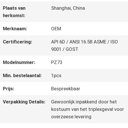
KWALITEITSCONTROLE
Plaats van
Shanghai, China
herkomst:
CONTACTEER
Merknaam:
OEM
ONS
Certificering:
API 6D / ANSI 16.5B ASME / ISO
9001 / GOST
NIEUWS
Modelnummer:
PZ73
Min. bestelaantal:
1pcs
VERZOEK
Prijs:
Bespreekbaar
OM EEN
Verpakking Details:
Gewoonlijk inpakkend door het
CITAAT
kostuum van het triplexgeval voor
overzeese levering
SITEMAP