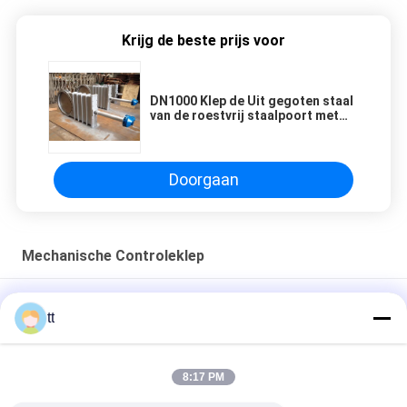
Krijg de beste prijs voor
DN1000 Klep de Uit gegoten staal
van de roestvrij staalpoort met
het Toestel van het Handwiel
Doorgaan
Mechanische Controleklep
AC Hoge Machts Metallurgisch Materiaal met Hydraulisch
tt
Post/Controlekleppensysteem, 0.5T - 125T
3-Way Mechanische Controleklep
8:17 PM
3/2 Mechanische Controleklep voor Pneumatisch