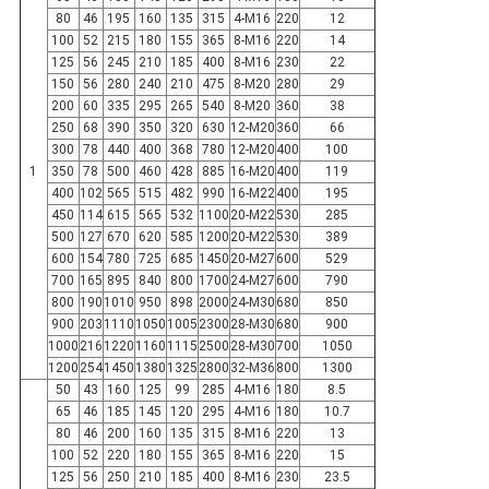
80
46
195
160
135
315
4-M16
220
12
100
52
215
180
155
365
8-M16
220
14
125
56
245
210
185
400
8-M16
230
22
150
56
280
240
210
475
8-M20
280
29
200
60
335
295
265
540
8-M20
360
38
250
68
390
350
320
630
12-M20
360
66
300
78
440
400
368
780
12-M20
400
100
1
350
78
500
460
428
885
16-M20
400
119
400
102
565
515
482
990
16-M22
400
195
450
114
615
565
532
1100
20-M22
530
285
500
127
670
620
585
1200
20-M22
530
389
600
154
780
725
685
1450
20-M27
600
529
700
165
895
840
800
1700
24-M27
600
790
800
190
1010
950
898
2000
24-M30
680
850
900
203
1110
1050
1005
2300
28-M30
680
900
1000
216
1220
1160
1115
2500
28-M30
700
1050
1200
254
1450
1380
1325
2800
32-M36
800
1300
50
43
160
125
99
285
4-M16
180
8.5
65
46
185
145
120
295
4-M16
180
10.7
80
46
200
160
135
315
8-M16
220
13
100
52
220
180
155
365
8-M16
220
15
125
56
250
210
185
400
8-M16
230
23.5