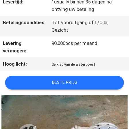
Levertijd:
1usually binnen 35 dagen na
ontving uw betaling
PRIVACYBELEID
Betalingscondities:
T/T vooruitgang of L/C bij
Gezicht
Levering
90,000pcs per maand
vermogen:
Hoog licht:
de klep van de waterpoort
BESTE PRIJS