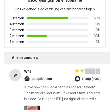
Beoordelingsmomentopname
Het volgende is de verdeling van alle beoordelingen
5 sterren
67%
4 sterren
0%
3 sterren
0%
2 sterren
33%
1 sterren
0%
Alle recensies
W*s
W
trustpilot.com
Nuttig (8987)
"I love how the Pico 4 handles IPD adjustment.
The manual slider is intuitive and stays securely
in place. Getting the IPD just right eliminated！