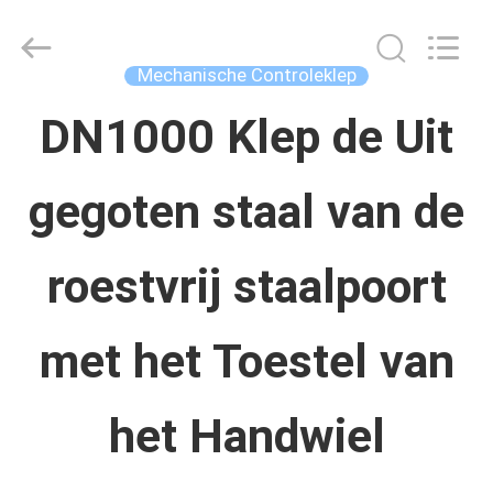
Concrete
Autoclave
Online
Market.
Mechanische Controleklep
All
Rights
HUIS
Reserved.
DN1000 Klep de Uit
Developed
by
ECER
gegoten staal van de
PRODUCTEN
roestvrij staalpoort
ONGEVEER
ONS
met het Toestel van
FABRIEKSREIS
het Handwiel