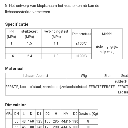
8.
Het ontwerp van kleplichaam het versterken rib kan de
lichaamssterkte verbeteren.
Specificatie
PN
sterktetest
verbindingstest
Temperatuur
Middel
(MPa)
(MPa)
(MPa)
1
1.5
1.1
≤100℃
riolering, grijs,
pulp enz.,
1.6
2.4
1.8
≤100℃
Materiaal
lichaam /bonnet
Wig
Stam
Sea
rubber.P
EERSTE, koolstofstaal, kneedbaar ijzer
koolstofstaal. EERSTE
EERSTE
EERST
Legeri
Dimenision
MPa
DN
L
D
D1
D2
H
NM
D0
Gewicht (Kg)
50
43
160
125
100
285
4-M16
180
8
65
46
180
145
120
298
4-M16
180
10