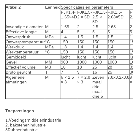
Artikel 2
Eenheid
Specificaties en parameters
FJK1.4-
FJK1.5-
FJK1.5-
FJK1.5-
F
1.65×4D
2 × 5D
2.5 ×
2.68×5D
2
5D
Inwendige diameter
M
1.65
2
2.5
2.68
2
Effectieve lengte
M
4
5
5
5
5
Ontwerpdruk
MPa
1.4
1.5
1.5
1.5
1
Ontwerptemperatuur
°C
150
150
150
150
1
Werkdruk
MPa
1.3
1.4
1.4
1.4
1
Werktemperatuur
°C
150
150
150
150
1
Gemiddeld
lucht
lucht
lucht
lucht
l
Gevel
MM
900
1000
1000
1000
1
Effectief volume
M3
10
18
25
28
3
Bruto gewicht
T
7
9
16
25
3
Algemene
M
6 × 2,5
7 × 2,8
Zeven
7.8x3.2x3.8
9
afmetingen
× 3
× 3
maal
×
drie
maal
drie.5
Toepassingen
1.
Voedingsmiddelenindustrie
2. bakstenenindustrie
3Rubberindustrie