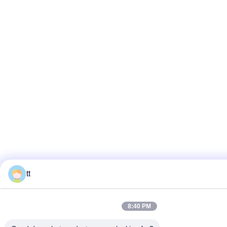
tt
8:40 PM