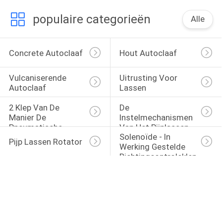
populaire categorieën
Alle
Concrete Autoclaaf
Hout Autoclaaf
Vulcaniserende 
Uitrusting Voor 
Autoclaaf
Lassen
2 Klep Van De 
De 
Manier De 
Instelmechanismen 
Pneumatische 
Van Het Pijplassen
Solenoïde - In 
Solenoïde
Pijp Lassen Rotator
Werking Gestelde 
Richtingcontroleklep