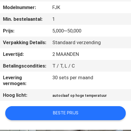
CONTACTEER
Modelnummer:
FJK
ONS
Min. bestelaantal:
1
NIEUWS
Prijs:
5,000~50,000
Verpakking Details:
Standaard verzending
VERZOEK
Levertijd:
2 MAANDEN
OM EEN
Betalingscondities:
T / T, L / C
CITAAT
Levering
30 sets per maand
vermogen:
SITEMAP
Hoog licht:
autoclaaf op hoge temperatuur
PRIVACYBELEID
BESTE PRIJS