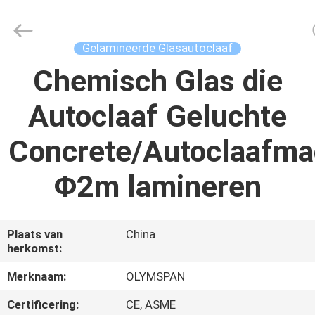
Autoclave
Online
Market.
All
Rights
Gelamineerde Glasautoclaaf
Reserved.
Developed
by
Chemisch Glas die
HUIS
ECER
Autoclaaf Geluchte
PRODUCTEN
Concrete/Autoclaafma
ONGEVEER
Φ2m lamineren
ONS
FABRIEKSREIS
Plaats van
China
herkomst:
KWALITEITSCONTROLE
Merknaam:
OLYMSPAN
Certificering:
CE, ASME