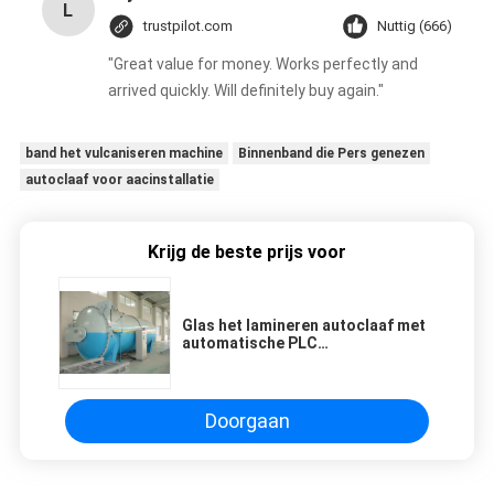
L
trustpilot.com
Nuttig (666)
"Great value for money. Works perfectly and
arrived quickly. Will definitely buy again."
band het vulcaniseren machine
Binnenband die Pers genezen
autoclaaf voor aacinstallatie
Krijg de beste prijs voor
Glas het lamineren autoclaaf met
automatische PLC
controlesysteem en hoogte -
kwaliteit
Doorgaan