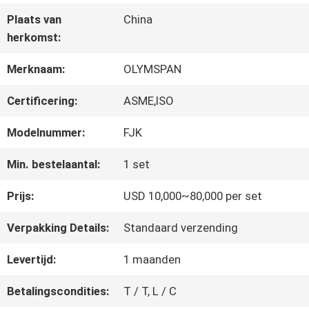
KWALITEITSCONTROLE
Plaats van
China
herkomst:
CONTACTEER
Merknaam:
OLYMSPAN
ONS
Certificering:
ASME,ISO
Modelnummer:
FJK
NIEUWS
Min. bestelaantal:
1 set
VERZOEK
Prijs:
USD 10,000~80,000 per set
OM EEN
Verpakking Details:
Standaard verzending
CITAAT
Levertijd:
1 maanden
Betalingscondities:
T / T, L / C
SITEMAP