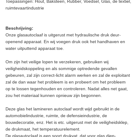
Toepassingen: Hout, Baksteen, Rubber, Voedsel, Glas, de textiel,
ruimtevaartindustrie
Beschrijving:
Onze glasautoclaaf is uitgerust met hydraulische druk deur-
openend apparaat. En wij voegen druk ook het handhaven en
water uitputtend apparaat toe.
Om zijn het veilige lopen te verzekeren, gebruiken wij
veiligheidskoppeling en als sommige optredende gevallen
gebeuren, zal zijn correct-licht alarm werken en zal de exploitant
zal de dan waar het probleem is en probeert om het probleem
op te lossen tegenhouden en controleren. Nadat alles net gaat,
zou het materiaal kunnen opnieuw zijn begonnen.
Deze glas het lamineren autoclaaf wordt wijd gebruikt in de
automobielindustrie, ruimte, de defensieindustrie, de
bouwdecoratie, enz. Het is etc. uitgerust met de veiligheidsklep,
de drukmaat, het temperatuurelement.
De glasautoclaaf is een soort drukvat, dat voor glas diep-