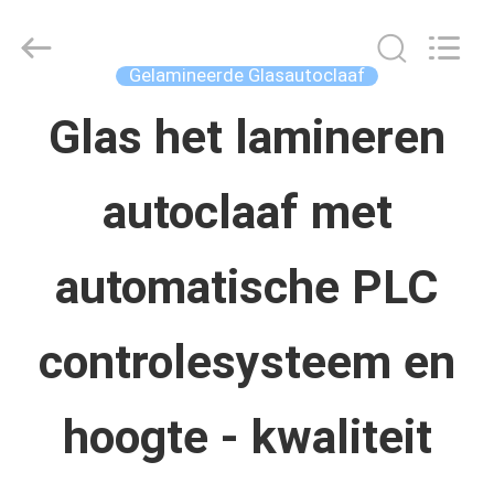
Concrete
Autoclave
Online
Market.
Gelamineerde Glasautoclaaf
All
Rights
HUIS
Reserved.
Glas het lamineren
Developed
by
ECER
autoclaaf met
PRODUCTEN
automatische PLC
ONGEVEER
ONS
controlesysteem en
FABRIEKSREIS
hoogte - kwaliteit