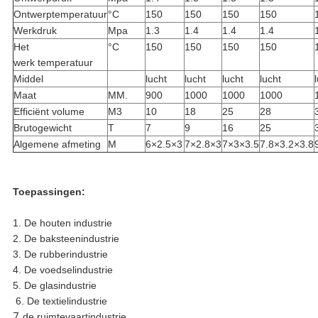
Ontwerptemperatuur
°C
150
150
150
150
Werkdruk
Mpa
1.3
1.4
1.4
1.4
Het
°C
150
150
150
150
werk temperatuur
Middel
lucht
lucht
lucht
lucht
Maat
MM.
900
1000
1000
1000
Efficiënt volume
M3
10
18
25
28
Brutogewicht
T
7
9
16
25
Algemene afmeting
M
6×2.5×3
7×2.8×3
7×3×3.5
7.8×3.2×3.8
Toepassingen:
1. De houten industrie
2. De baksteenindustrie
3. De rubberindustrie
4. De voedselindustrie
5. De glasindustrie
6. De textielindustrie
7.
de ruimtevaartindustrie