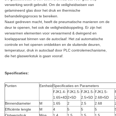
verwerking wordt gebruikt. Om de veiligheidseisen van
gelamineerd glas door het druk en thermische
behandelingsproces te bereiken.
Naast gedreven macht, heeft de pneumatische manieren om de
deur te openen, het ook de veiligheidskoppeling. Er zijn het
verwarmen elementen voor verwarmend & dwingend en
koelapparaat binnen van de autoclaaf. Het zal automatische
controle en het openen ontdekken en de sluitende deuren,
temperatuur, druk in autoclaaf door PLC controlemechanisme,
die het glaswerkstuk is gaan vooraf.
Specificaties:
Punten
Eenheid
Specificaties en Parameters
FJK1.4-
FJK1.5-
FJK1.5-
FJK1.5-
1.65×4D
2×5D
2.5×5D
2.68×5D
Binnendiameter
M
1.65
2
2.5
2.68
Efficiënte lengte
M
4
5
5
5
Ontwerpdruk
Mpa
1.4
1.5
1.5
1.5